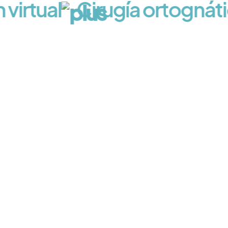
irtual
Cirugía ortognátic